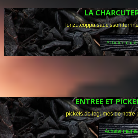
LA CHARCUTER
lonzu,coppa,saucisson,terrine
Acheter maint
ENTREE ET PICK
pickels de legumes de notre 
Acheter mainte