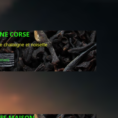
INE CORSE
de chataigne et noisette
enant
TES MAISON