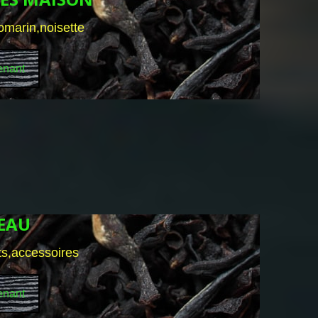
romarin,noisette
enant
DEAU
ts,accessoires
enant