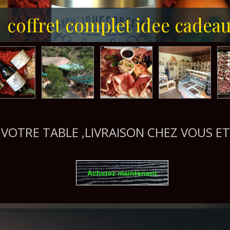
coffret complet idee cadea
coffret idee cadeau
 A VOTRE TABLE ,LIVRAISON CHEZ VOUS 
Achetez maintenant