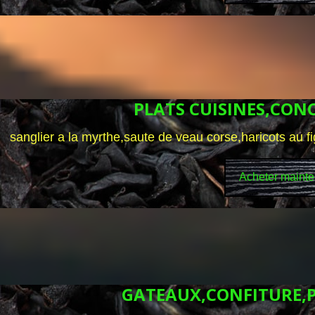
PLATS CUISINES,CON
sanglier a la myrthe,saute de veau corse,haricots au fi
Acheter mainte
GATEAUX,CONFITURE,P