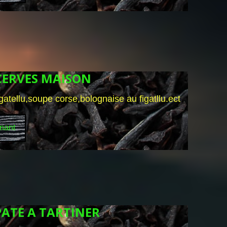
CERVES MAISON
gatellu,soupe corse,bolognaise au figatllu.ect
nant
ATE A TARTINER