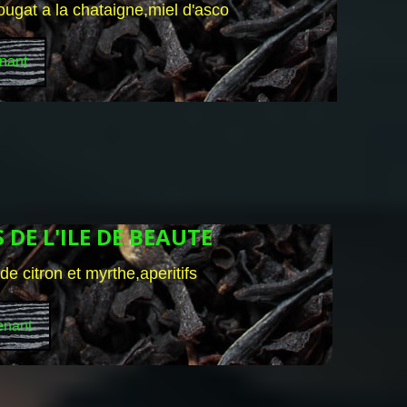
nougat a la chataigne,miel d'asco
nant
DE L'ILE DE BEAUTE
de citron et myrthe,aperitifs
enant