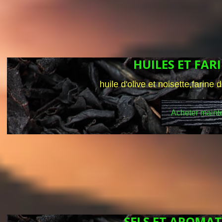
HUILES ET FAR
huile d'olive et noisette,farine 
Acheter maint
SELS ET AROMA