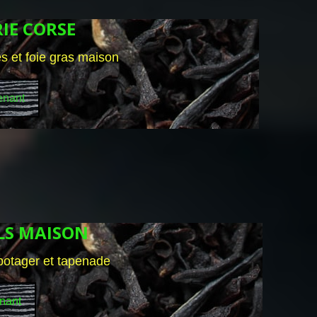
IE CORSE
s et foie gras maison
enant
ELS MAISON
potager et tapenade
nant