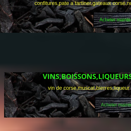
confitures,pate a tartiner,gateaux corse,
Acheter mainte
VINS,BOISSONS,LIQUEURS 
vin de corse,muscat,bierres,liqueur 
Acheter maint