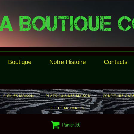
A BOUTIQUE C
Boutique
Notre Histoire
Contacts
PICKLES MAISON
PLATS CUISINES MAISON
CONFITURE GÂT
SEL ET AROMATES

Panier
(0)