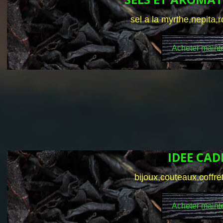
sel a la myrthe,nepita,
Acheter maint
IDEE CA
bijoux,couteaux,coffre
Acheter maint