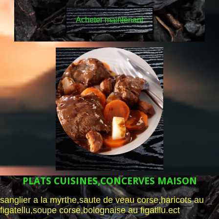
Acheter maintenant
PLATS CUISINES,CONCERVES MAISON
sanglier a la myrthe,saute de veau corse,haricots au
figatellu,soupe corse,bolognaise au figatllu.ect