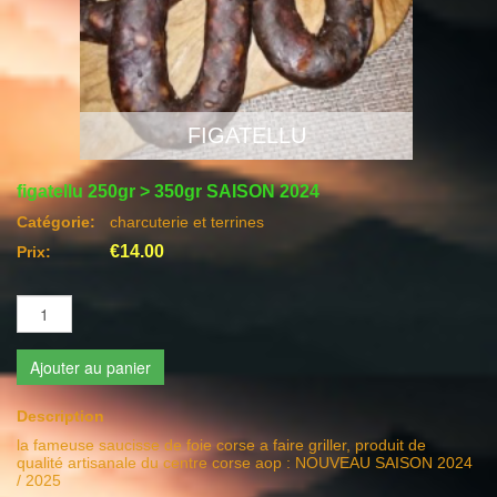
FIGATELLU
figatellu 250gr > 350gr SAISON 2024
Catégorie:
charcuterie et terrines
€14.00
Prix:
Ajouter au panier
Description
la fameuse saucisse de foie corse a faire griller, produit de
qualité artisanale du centre corse aop : NOUVEAU SAISON 2024
/ 2025