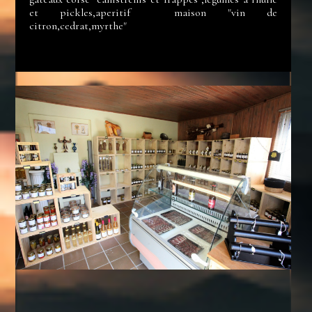
et pickles,aperitif maison "vin de
citron,cedrat,myrthe"