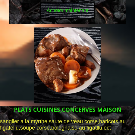
Acheter maintenant
PLATS CUISINES,CONCERVES MAISON
sanglier a la myrthe,saute de veau corse,haricots au
figatellu,soupe corse,bolognaise au figatllu.ect