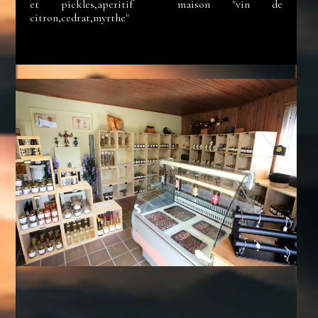
et pickles,aperitif maison "vin de
citron,cedrat,myrthe"