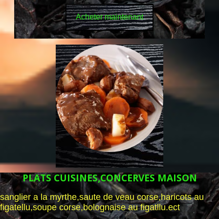
Acheter maintenant
PLATS CUISINES,CONCERVES MAISON
sanglier a la myrthe,saute de veau corse,haricots au
figatellu,soupe corse,bolognaise au figatllu.ect