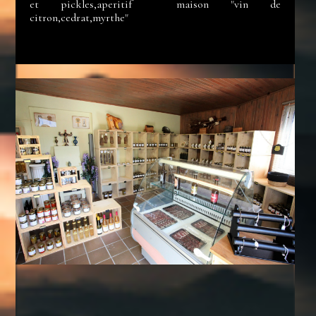
et pickles,aperitif maison "vin de
citron,cedrat,myrthe"